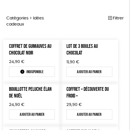
Catégories >
Idées
Filtrer
cadeaux
ÉQUITABLE
Trier par
COFFRET DE GUIMAUVES AU
LOT DE 3 BOULES AU
Par défaut
ÉPICERIE
Prix
CHOCOLAT NOIR
CHOCOLAT
Popularité
Tous
MAISON
Couleur
24,90
€
11,90
€
Nouveauté
0 € - 50 €
Blanc Pur
Bleu Marine
Mots clés
Prix : du - cher au + cher
ACCESSOIRES
Indisponible
Ajouter au panier
50 € - 100 €
terracotta
vert
Prix : du + cher au - cher
100 € - 150 €
GOTS
Fabriqué en France
Agriculture Biologique
BIEN-ÊTRE
vert amande
violet
Disponibilité
BOUILLOTTE PELUCHE ÉLAN
COFFRET « DÉCOUVERTE DU
150 € - 200 €
PAPETERIE
Vegan
Biodégradable
Cosme Bio
FSC
DE NOËL
FROID »
Plus de 200€
LIVRES
Fabrication artisanale
Oeko-Tex
PEFC
24,90
€
29,90
€
Ajouter au panier
Ajouter au panier
JEUX
Fabriqué en Espagne
ESAT
SOLICADEAUX