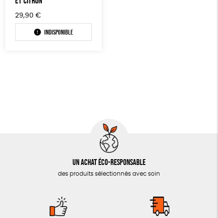
ET CITRON
29,90
€
JEUX
Oeko-Tex
PEFC
Fabriqué en Espagne
Indisponible
SOLICADEAUX
TOUT
Un achat éco-responsable
des produits sélectionnés avec soin