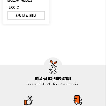
BOULEAU – OISEAUX
18,00
€
JEUX
Fabriqué en Espagne
ESAT
Ajouter au panier
SOLICADEAUX
TOUT
Un achat éco-responsable
des produits sélectionnés avec soin