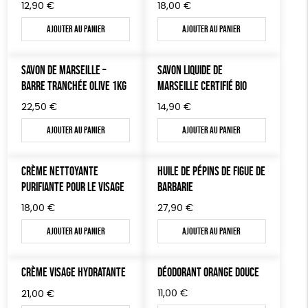
12,90
€
18,00
€
JEUX
Fabriqué en Espagne
ESAT
Ajouter au panier
Ajouter au panier
SOLICADEAUX
SAVON DE MARSEILLE –
SAVON LIQUIDE DE
TOUT
BARRE TRANCHÉE OLIVE 1KG
MARSEILLE CERTIFIÉ BIO
22,50
€
14,90
€
Ajouter au panier
Ajouter au panier
CRÈME NETTOYANTE
HUILE DE PÉPINS DE FIGUE DE
PURIFIANTE POUR LE VISAGE
BARBARIE
18,00
€
27,90
€
Ajouter au panier
Ajouter au panier
CRÈME VISAGE HYDRATANTE
DÉODORANT ORANGE DOUCE
11,00
€
21,00
€