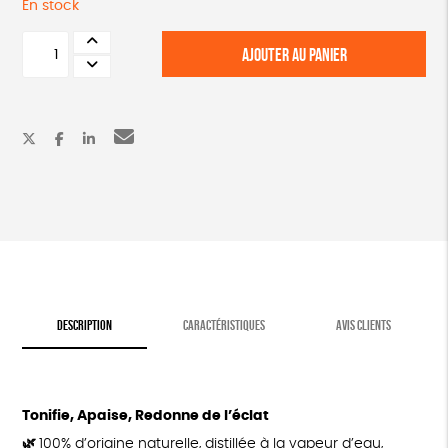
En stock
quantité
AJOUTER AU PANIER
de
Hydrolat
à
la
rose
DESCRIPTION
CARACTÉRISTIQUES
AVIS CLIENTS
Tonifie, Apaise, Redonne de l’éclat
🌿
100% d’origine naturelle, distillée à la vapeur d’eau,