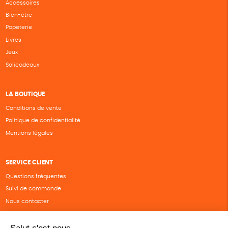
Accessoires
Bien-être
Papeterie
Livres
Jeux
Solicadeaux
LA BOUTIQUE
Conditions de vente
Politique de confidentialité
Mentions légales
SERVICE CLIENT
Questions fréquentes
Suivi de commande
Nous contacter
Renvoyer des articles