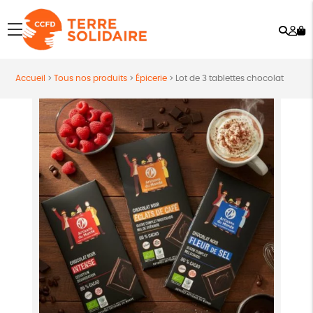
Rech
Mo
menu
co
Accueil
>
Tous nos produits
>
Épicerie
>
Lot de 3 tablettes chocolat