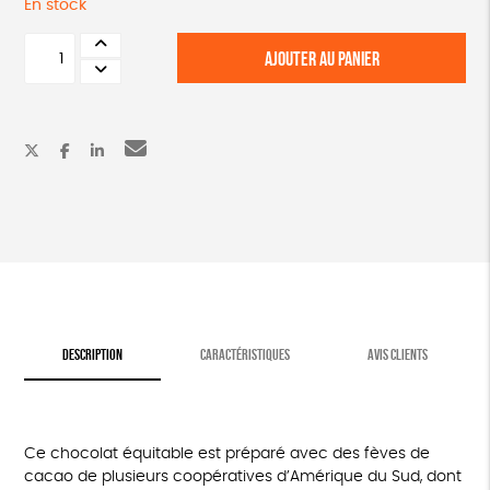
En stock
quantité
AJOUTER AU PANIER
de
Lot
de
3
tablettes
chocolat
DESCRIPTION
CARACTÉRISTIQUES
AVIS CLIENTS
Ce chocolat équitable est préparé avec des fèves de
cacao de plusieurs coopératives d’Amérique du Sud, dont