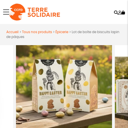
Rech
Mo
menu
co
Accueil
>
Tous nos produits
>
Épicerie
>
Lot de boîte de biscuits lapin
de pâques