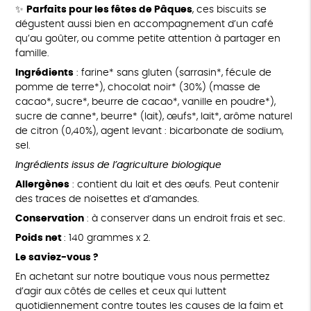
✨
Parfaits pour les fêtes de Pâques
, ces biscuits se
dégustent aussi bien en accompagnement d’un café
qu’au goûter, ou comme petite attention à partager en
famille.
Ingrédients
: farine* sans gluten (sarrasin*, fécule de
pomme de terre*), chocolat noir* (30%) (masse de
cacao*, sucre*, beurre de cacao*, vanille en poudre*),
sucre de canne*, beurre* (lait), œufs*, lait*, arôme naturel
de citron (0,40%), agent levant : bicarbonate de sodium,
sel.
Ingrédients issus de l’agriculture biologique
Allergènes
: contient du lait et des œufs. Peut contenir
des traces de noisettes et d’amandes.
Conservation
: à conserver dans un endroit frais et sec.
Poids net
: 140 grammes x 2.
Le saviez-vous ?
En achetant sur notre boutique vous nous permettez
d’agir aux côtés de celles et ceux qui luttent
quotidiennement contre toutes les causes de la faim et