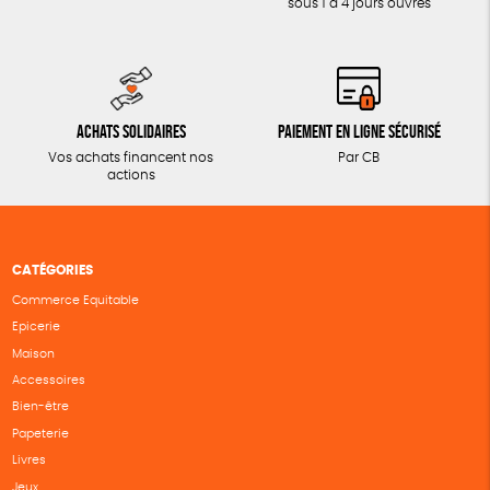
sous 1 à 4 jours ouvrés
Achats solidaires
Paiement en ligne sécurisé
Vos achats financent nos
Par CB
actions
CATÉGORIES
Commerce Equitable
Epicerie
Maison
Accessoires
Bien-être
Papeterie
Livres
Jeux