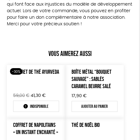
qui font face aux injustices du modèle de développement
actuel. Lors de votre commande, vous pouvez en profiter
pour faire un don complémentaire à notre association.
Merci pour votre précieux soutien !
Vous aimerez aussi
COFFRET DE THÉ AYURVEDA
BOÎTE MÉTAL “BOUQUET
-30%
SAUVAGE” : SABLÉS
CARAMEL BEURRE SALÉ
Le
Le
59,00
€
41,30
€
17,90
€
prix
prix
Indisponible
Ajouter au panier
initial
actuel
était :
est :
59,00€.
41,30€.
COFFRET DE NAPOLITAINS
THÉ DE NOËL BIO
« UN INSTANT ENCHANTÉ »