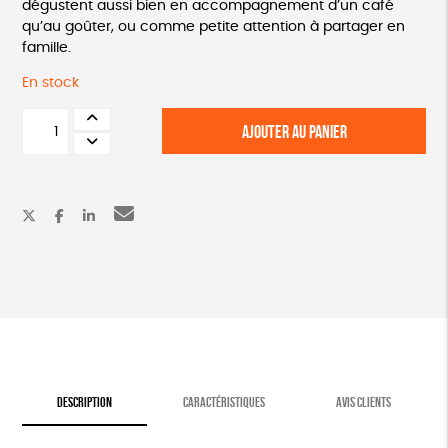
dégustent aussi bien en accompagnement d’un café
qu’au goûter, ou comme petite attention à partager en
famille.
En stock
quantité
AJOUTER AU PANIER
de
Lot
de
boîte
de
biscuits
lapin
de
pâques
DESCRIPTION
CARACTÉRISTIQUES
AVIS CLIENTS