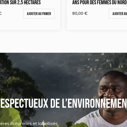
ATION SUR 2,5 HECTARES
ANS POUR DES FEMMES DU NORD
Ajouter au panier
Ajouter au
€
80,00
€
 respectueux de l’environneme
res naturelles et labellisés