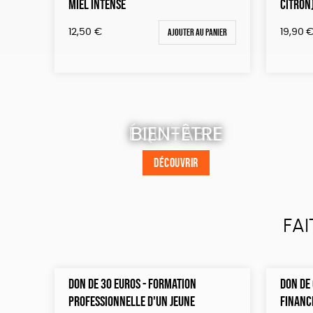
MIEL INTENSE
CITRON
Ajouter au panier
12,50
€
19,90
ÉQUITABLE
BIEN-ÊTRE
DÉCOUVRIR
DÉCOUVRIR
FAI
DON DE 30 EUROS - FORMATION
DON DE 
PROFESSIONNELLE D'UN JEUNE
FINANC