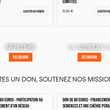
)
CONFITES
Ajouter au panier
Ajouter au
€
11,90
€
PAPETERIE
ÉPICERIE
ACCESSOIRE
LIVRES
DÉCOUVRIR
DÉCOUVRIR
DÉCOUVRIR
DÉCOUVRIR
TES UN DON, SOUTENEZ NOS MISSIO
60 EUROS - PARTICIPATION AU
DON DE 80 EUROS - FINANCEMEN
EMENT D'UN RÉSEAU
SEMENCES ET UNE CHÈVRE PEND