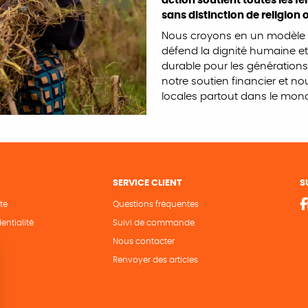
action soutient toutes les 
sans distinction de religion o
Nous croyons en un modèle de
défend la dignité humaine et 
durable pour les générations
notre soutien financier et 
locales partout dans le mon
SERVICE CLIENT
S
te
Questions fréquentes
entialité
Suivi de commande
Nous contacter
Renvoyer des articles