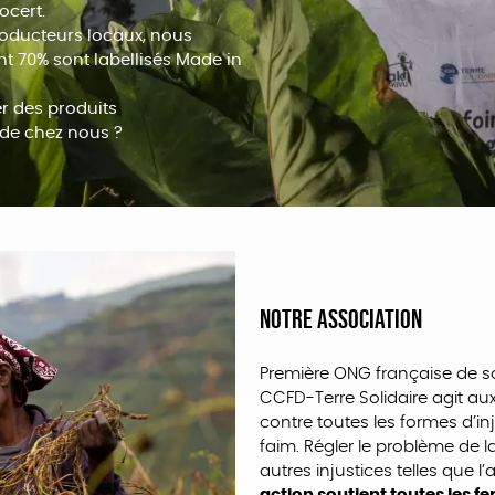
ocert.
producteurs locaux, nous
nt 70% sont labellisés Made in
er des produits
 de chez nous ?
Notre association
Première ONG française de so
CCFD-Terre Solidaire agit au
contre toutes les formes d’inju
faim. Régler le problème de l
autres injustices telles que l