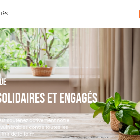
TÉS
ERIE
MAISON
ACCES
LIVRES
JEUX
que
solidaires et engagés
ous soutenez activement notre
 vulnérables contre toutes les
ffrir de la faim.