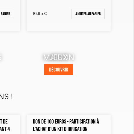
 panier
Ajouter au panier
16,95
€
S
MAISON
JEUX
DÉCOUVRIR
DÉCOUVRIR
NS !
T DE
DON DE 100 EUROS - PARTICIPATION À
ANT 4
L'ACHAT D'UN KIT D'IRRIGATION