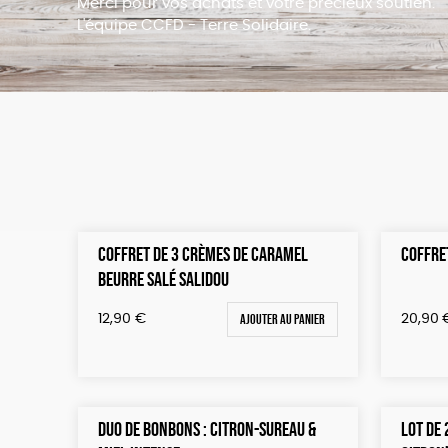
Merci pour vos achats et votre précieux soutien.
L'équipe CCFD - Terre Solidaire.
COFFRET DE 3 CRÈMES DE CARAMEL
COFFRET
BEURRE SALÉ SALIDOU
Ajouter au panier
12,90
€
20,90
DUO DE BONBONS : CITRON-SUREAU &
LOT DE 