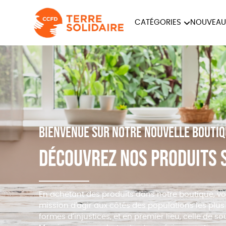
CATÉGORIES
NOUVEAU
ÉQUITABLE
ÉPIC
PAPETERIE
Bienvenue sur notre nouvelle bouti
Découvrez nos produits 
En achetant des produits dans notre boutique, v
mission d'agir aux côtés des populations les plus
formes d’injustices, et en premier lieu, celle de sou