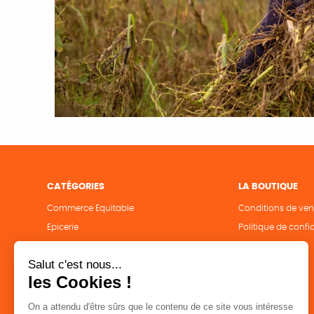
CATÉGORIES
LA BOUTIQUE
Commerce Equitable
Conditions de ven
Epicerie
Politique de confid
Maison
Mentions légales
Accessoires
Bien-être
Papeterie