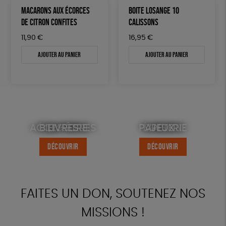
MACARONS AUX ÉCORCES
BOITE LOSANGE 10
DE CITRON CONFITES
CALISSONS
11,90
€
16,95
€
Ajouter au panier
Ajouter au panier
ACCESSOIRES
ÉQUITABLE
BIEN-ÊTRE
LIVRES
PAPETERIE
ÉPICERIE
MAISON
JEUX
DÉCOUVRIR
DÉCOUVRIR
DÉCOUVRIR
DÉCOUVRIR
DÉCOUVRIR
DÉCOUVRIR
DÉCOUVRIR
DÉCOUVRIR
FAITES UN DON, SOUTENEZ NOS
MISSIONS !