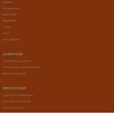
Maison
Accessoires
Bien-être
Papeterie
Livres
Jeux
Solicadeaux
LA BOUTIQUE
Conditions de vente
Politique de confidentialité
Mentions légales
SERVICE CLIENT
Questions fréquentes
Suivi de commande
Nous contacter
Renvoyer des articles