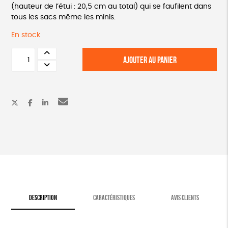
(hauteur de l’étui : 20,5 cm au total) qui se faufilent dans
tous les sacs même les minis.
En stock
quantité
AJOUTER AU PANIER
de
Couverts
réutilisables
DESCRIPTION
CARACTÉRISTIQUES
AVIS CLIENTS