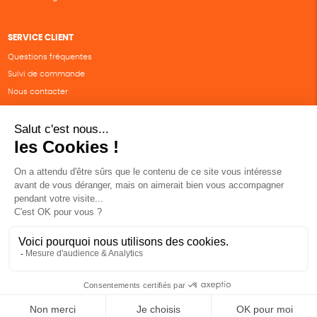
SERVICE CLIENT
Questions fréquentes
Suivi de commande
Nous contacter
Renvoyer des articles
SUIVEZ-NOUS
Une boutique élaborée avec
par RGOODS
Hébergement vert certifié ISO14001 propulsé avec
par Infomaniak
DESCRIPTION
CARACTÉRISTIQUES
AVIS CLIENTS