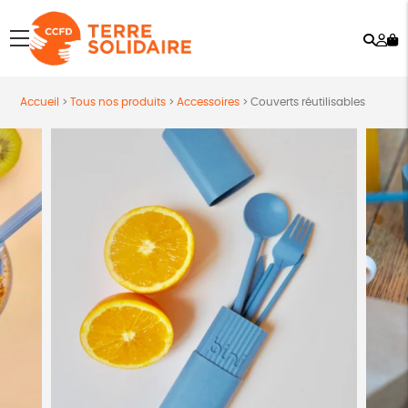
Rech
Mo
menu
co
Accueil
>
Tous nos produits
>
Accessoires
>
Couverts réutilisables