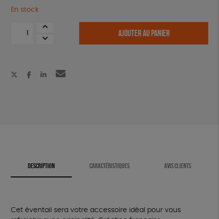
En stock
quantité
AJOUTER AU PANIER
de
Éventail
en
bois
de
bouleau
-
Oiseaux
DESCRIPTION
CARACTÉRISTIQUES
AVIS CLIENTS
Cet éventail sera votre accessoire idéal pour vous