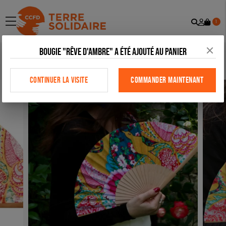
Recher
Mon
menu
1
comp
Bougie "Rêve d'Ambre" a été ajouté au panier
Accueil
>
Tous nos produits
>
Maison
>
Éventail en bois de bouleau –
Oiseaux
CONTINUER LA VISITE
COMMANDER MAINTENANT