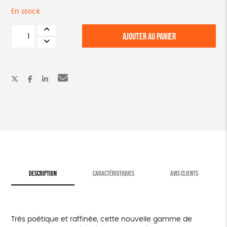
En stock
quantité
AJOUTER AU PANIER
de
Tablier
fleuri
en
lin
DESCRIPTION
CARACTÉRISTIQUES
AVIS CLIENTS
Très poétique et raffinée, cette nouvelle gamme de