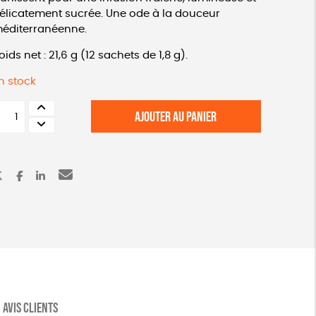
élicatement sucrée. Une ode à la douceur
éditerranéenne.
oids net : 21,6 g (12 sachets de 1,8 g).
n stock
uantité
AJOUTER AU PANIER
e
isane
ôte
'azur
io
AVIS CLIENTS