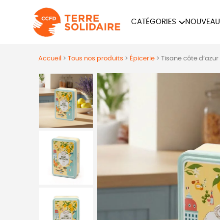
CATÉGORIES
NOUVEAU
ÉQUITABLE
ÉPIC
Accueil
>
Tous nos produits
>
Épicerie
>
Tisane côte d’azur
PAPETERIE