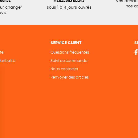
Vos achats
nos a
our changer
sous 1 à 4 jours ouvrés
avis
SERVICE CLIENT
S
te
Questions fréquentes
entialité
Suivi de commande
Nous contacter
Renvoyer des articles