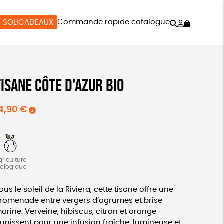
Rechercher
Mon
Commande rapide catalogue
SOLICADEAUX
compte
SOIRES
BIEN-ÊTRE
SOLICADEAUX
Tisane côte d'azur bio
4,90
€
griculture
iologique
ous le soleil de la Riviera, cette tisane offre une
romenade entre vergers d’agrumes et brise
arine. Verveine, hibiscus, citron et orange
’unissent pour une infusion fraîche, lumineuse et