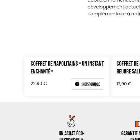
quotidiennement contre
développement actuel.
complémentaire à notre
COFFRET DE NAPOLITAINS « UN INSTANT
COFFRET DE
ENCHANTÉ »
BEURRE SAL
Indisponible
22,90
€
12,90
€
Un achat éco-
Garantie s
responsable
remb