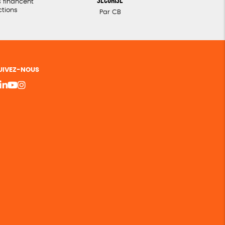
 financent
ctions
Par CB
UIVEZ-NOUS