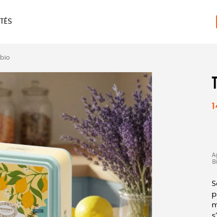
TÉS
ERIE
MAISON
ACCES
 bio
LIVRES
JEUX
1
A
B
S
p
m
s