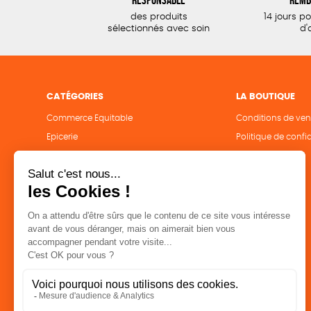
des produits
14 jours p
sélectionnés avec soin
d'
CATÉGORIES
LA BOUTIQUE
Commerce Equitable
Conditions de ven
Epicerie
Politique de confid
Maison
Mentions légales
Accessoires
Bien-être
Papeterie
Livres
Jeux
Solicadeaux