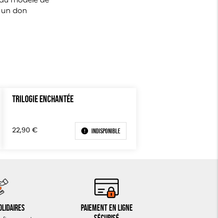
s du modèle de
e un don
TRILOGIE ENCHANTÉE
Indisponible
22,90
€
olidaires
Paiement en ligne
sécurisé