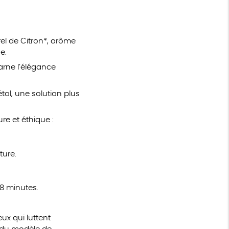
rel de Citron*, arôme
ue.
arne l’élégance
tal, une solution plus
re et éthique :
ture.
 8 minutes.
ux qui luttent