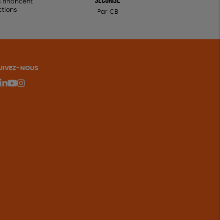
 financent
ctions
Par CB
UIVEZ-NOUS