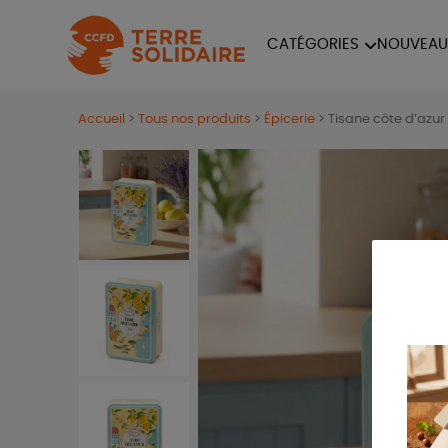
CATÉGORIES
NOUVEAU
ÉQUITABLE
ÉPIC
Accueil
>
Tous nos produits
>
Épicerie
>
Tisane côte d’azur
PAPETERIE