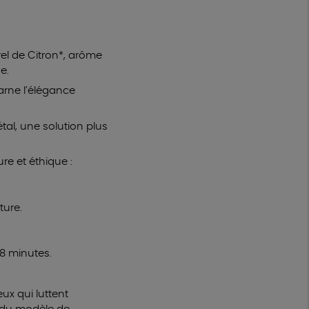
rel de Citron*, arôme
ue.
arne l’élégance
tal, une solution plus
re et éthique :
ture.
 8 minutes.
ux qui luttent