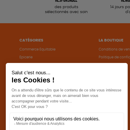
des produits
14 jours p
sélectionnés avec soin
d'
CATÉGORIES
LA BOUTIQUE
Commerce Equitable
Conditions de ven
Epicerie
Politique de confid
Maison
Mentions légales
Accessoires
Bien-être
Papeterie
Livres
Jeux
Solicadeaux