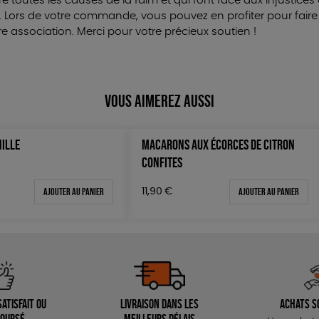
 toutes les causes de la faim et qui font face aux injustice
 Lors de votre commande, vous pouvez en profiter pour fair
 association. Merci pour votre précieux soutien !
Vous aimerez aussi
NILLE
MACARONS AUX ÉCORCES DE CITRON
CONFITES
Ajouter au panier
Ajouter au panier
11,90
€
atisfait ou
Livraison dans les
Achats s
oursé
meilleurs délais