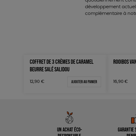
quotidiennement contre
développement actuel.
complémentaire à notre
COFFRET DE 3 CRÈMES DE CARAMEL
ROOIBOS VA
BEURRE SALÉ SALIDOU
Ajouter au panier
12,90
€
16,90
€
Un achat éco-
Garantie s
responsable
remb