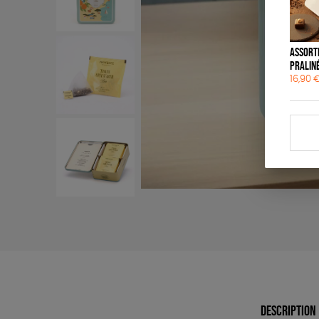
Assort
praliné
16,90
DESCRIPTION