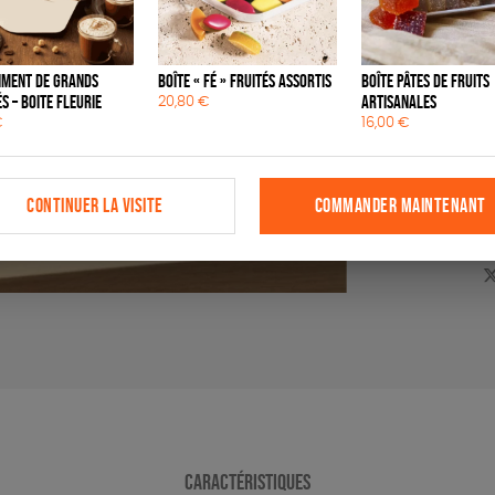
d
m
iment de grands
Boîte « Fé » fruités assortis
Boîte pâtes de fruits
P
s – Boite fleurie
artisanales
20,80
€
€
16,00
€
E
q
d
CONTINUER LA VISITE
COMMANDER MAINTENANT
T
c
d
b
CARACTÉRISTIQUES