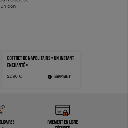
s du modèle de
e un don
COFFRET DE NAPOLITAINS « UN INSTANT
ENCHANTÉ »
Indisponible
22,90
€
olidaires
Paiement en ligne
sécurisé