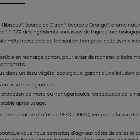
*, Hibiscus*, écorce de Citron*, écorce d’Orange*, arôme natu
ia*. *100% des ingrédients sont issus de l’agriculture biologiq
te métal recyclable de fabrication française, cette tisane inc
onible en recharge carton, pour éviter de racheter la boîte mé
ironnement.
s dans un tissu végétal écologique, garant d’une infusion pu
 en tissu biodégradable.
 extraction de micro ou nanoparticules, respectueux de la na
stable après usage.
n : température d’infusion 95°C à 100°C, temps d’infusion 6 à
boutique vous nous permettez d’agir aux côtés de celles et ce