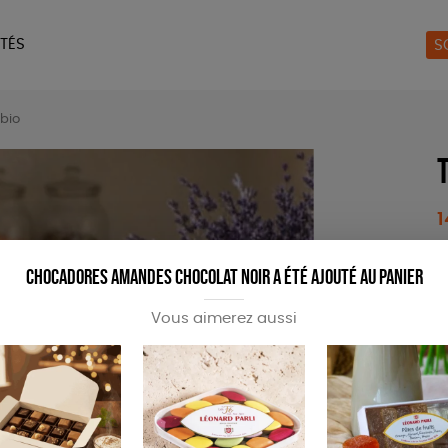
TÉS
S
ERIE
MAISON
ACCES
 bio
LIVRES
JEUX
1
Chocadores Amandes Chocolat noir a été ajouté au panier
Vous aimerez aussi
A
B
S
p
m
s