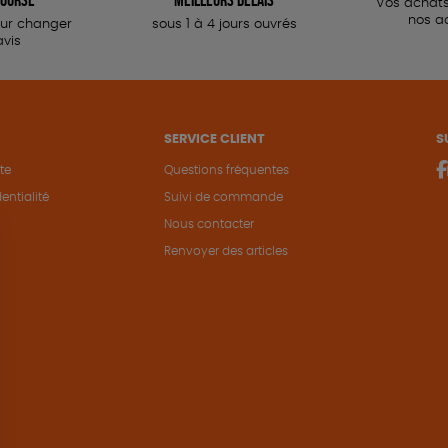
Vos achats
nos a
our changer
sous 1 à 4 jours ouvrés
avis
SERVICE CLIENT
S
te
Questions fréquentes
entialité
Suivi de commande
Nous contacter
Renvoyer des articles