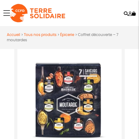
Rech
Mo
menu
co
Accueil
>
Tous nos produits
>
Épicerie
>
Coffret découverte – 7
moutardes