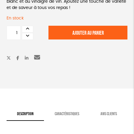
blanc et au vinaigre de vin. Ajoutez une touche de variété
et de saveur à tous vos repas !
En stock
quantité
AJOUTER AU PANIER
de
Coffret
découverte
-
7
moutardes
DESCRIPTION
CARACTÉRISTIQUES
AVIS CLIENTS