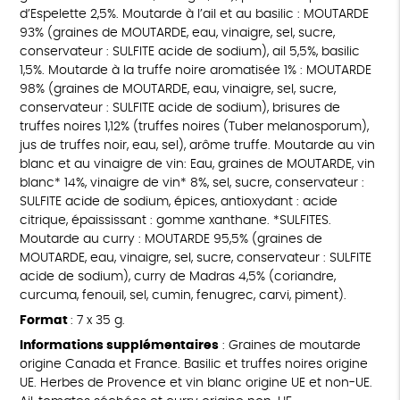
d’Espelette 2,5%. Moutarde à l’ail et au basilic : MOUTARDE
93% (graines de MOUTARDE, eau, vinaigre, sel, sucre,
conservateur : SULFITE acide de sodium), ail 5,5%, basilic
1,5%. Moutarde à la truffe noire aromatisée 1% : MOUTARDE
98% (graines de MOUTARDE, eau, vinaigre, sel, sucre,
conservateur : SULFITE acide de sodium), brisures de
truffes noires 1,12% (truffes noires (Tuber melanosporum),
jus de truffes noir, eau, sel), arôme truffe. Moutarde au vin
blanc et au vinaigre de vin: Eau, graines de MOUTARDE, vin
blanc* 14%, vinaigre de vin* 8%, sel, sucre, conservateur :
SULFITE acide de sodium, épices, antioxydant : acide
citrique, épaississant : gomme xanthane. *SULFITES.
Moutarde au curry : MOUTARDE 95,5% (graines de
MOUTARDE, eau, vinaigre, sel, sucre, conservateur : SULFITE
acide de sodium), curry de Madras 4,5% (coriandre,
curcuma, fenouil, sel, cumin, fenugrec, carvi, piment).
Format
: 7 x 35 g.
Informations supplémentaires
: Graines de moutarde
origine Canada et France. Basilic et truffes noires origine
UE. Herbes de Provence et vin blanc origine UE et non-UE.