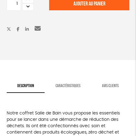
AJOUTER AU PANIER
de
Coffret
zéro
déchets
rose
DESCRIPTION
CARACTÉRISTIQUES
AVIS CLIENTS
Notre coffret Salle de Bain vous propose les essentiels
pour se lancer dans une démarche de réduction des
déchets. Ils ont été confectionnés avec soin et
contiennent des produits écologiques, zéro déchet et