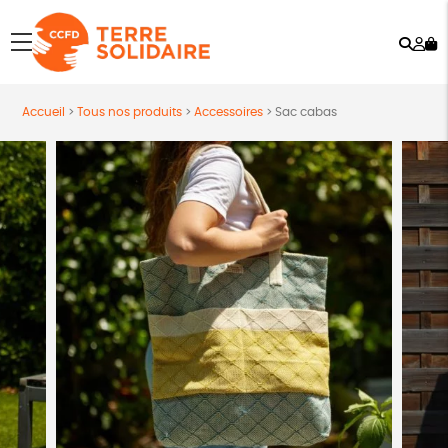
Rech
Mo
menu
co
Accueil
>
Tous nos produits
>
Accessoires
>
Sac cabas