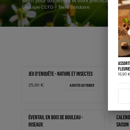
Merci pour vos achats et votre précieux soutien.
L'équipe CCFD - Terre Solidaire.
Assort
fleuri
JEU D'ENQUÊTE - NATURE ET INSECTES
JEU D'E
16,90
Ajouter au panier
25,90
€
25,90
ÉVENTAIL EN BOIS DE BOULEAU -
CALEND
OISEAUX
SAISON