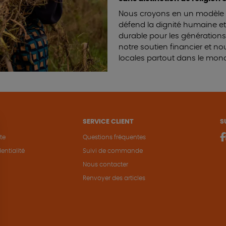
Nous croyons en un modèle de
défend la dignité humaine et 
durable pour les générations
notre soutien financier et 
locales partout dans le mon
SERVICE CLIENT
S
te
Questions fréquentes
entialité
Suivi de commande
Nous contacter
Renvoyer des articles