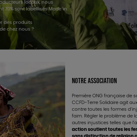
producteurs locaux, nous
nt 70% sont labellisés Made in
er des produits
 de chez nous ?
Notre association
Première ONG française de so
CCFD-Terre Solidaire agit au
contre toutes les formes d’inju
faim. Régler le problème de l
autres injustices telles que l
action soutient toutes les 
sans distinction de religion o