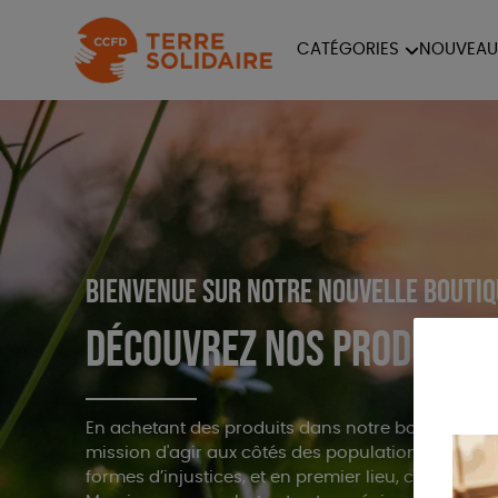
CATÉGORIES
NOUVEAU
ÉQUITABLE
ÉPIC
PAPETERIE
Bienvenue sur notre nouvelle bouti
Découvrez nos produits 
En achetant des produits dans notre boutique, v
mission d'agir aux côtés des populations les plus
formes d’injustices, et en premier lieu, celle de sou