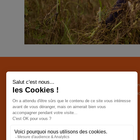
CATÉGORIES
LA BOUTIQUE
Commerce Equitable
Conditions de ven
Epicerie
Politique de confid
Maison
Mentions légales
Accessoires
Bien-être
Papeterie
Livres