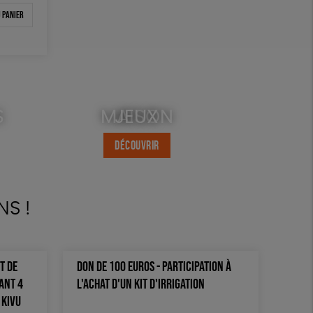
 panier
S
MAISON
JEUX
DÉCOUVRIR
DÉCOUVRIR
NS !
T DE
DON DE 100 EUROS - PARTICIPATION À
ANT 4
L'ACHAT D'UN KIT D'IRRIGATION
 KIVU