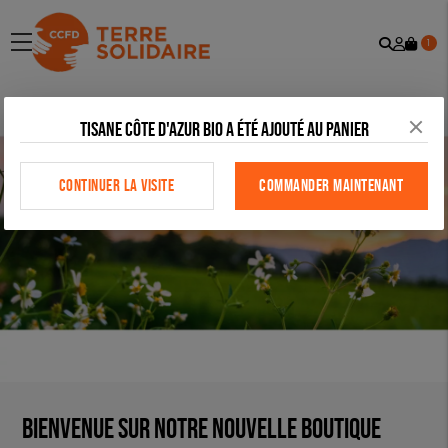
Recher
Mon
menu
1
comp
Tisane côte d'azur bio a été ajouté au panier
CONTINUER LA VISITE
COMMANDER MAINTENANT
Bienvenue sur notre nouvelle boutique