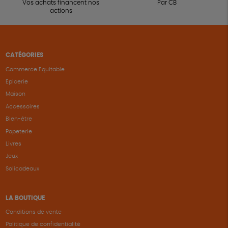
Vos achats financent nos
Par CB
actions
CATÉGORIES
Commerce Equitable
Epicerie
Maison
Accessoires
Bien-être
Papeterie
Livres
Jeux
Solicadeaux
LA BOUTIQUE
Conditions de vente
Politique de confidentialité