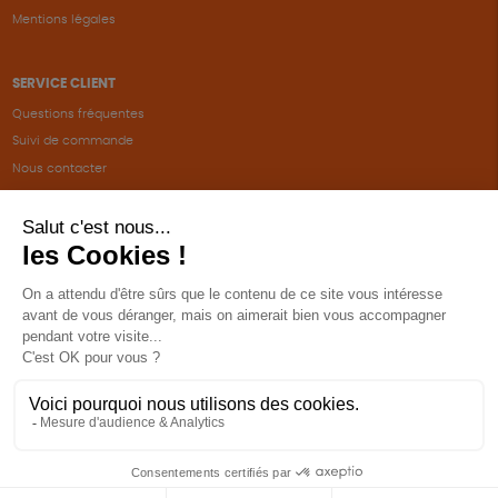
Mentions légales
SERVICE CLIENT
Questions fréquentes
Suivi de commande
Nous contacter
Renvoyer des articles
SUIVEZ-NOUS
Une boutique élaborée avec
par RGOODS
Hébergement vert certifié ISO14001 propulsé avec
par Infomaniak