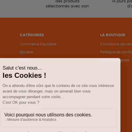
des produits
14 jours p
sélectionnés avec soin
d'
CATÉGORIES
LA BOUTIQUE
Commerce Equitable
Conditions de ven
Epicerie
Politique de confid
Maison
Mentions légales
Accessoires
Bien-être
Papeterie
Livres
Jeux
Solicadeaux