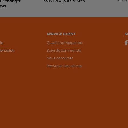
nos a
our changer
sous 1 à 4 jours ouvrés
avis
SERVICE CLIENT
S
te
Questions fréquentes
entialité
Suivi de commande
Nous contacter
Renvoyer des articles