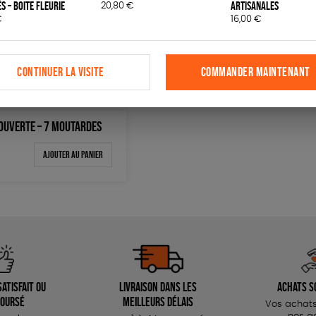
s – Boite fleurie
artisanales
20,80
€
€
16,00
€
s
Bien-être
Papeterie
Livres
Jeux
SOLICA
CONTINUER LA VISITE
COMMANDER MAINTENANT
OUVERTE – 7 MOUTARDES
Couleur
Blanc Pur
Bleu Mar
Ajouter au panier
0 €
terracotta
vert
100 €
vert amande
violet
150 €
 200 €
 200€
atisfait ou
Livraison dans les
Achats s
oursé
meilleurs délais
Vos achats