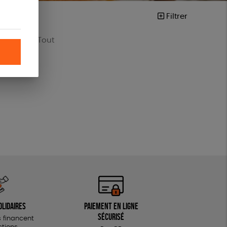
Filtrer
DEAUX
Tout
Mots clés
ine
Vegan
Biodégradable
Cosme Bio
FSC
Fabrication artisanale
Oeko-Tex
PEFC
Fabriqué en Espagne
ESAT
olidaires
Paiement en ligne
GOTS
Fabriqué en France
sécurisé
 financent