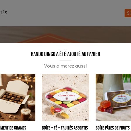
TÉS
S
ERIE
MAISON
ACCES
LIVRES
JEUX
Rando dingo a été ajouté au panier
Vous aimerez aussi
iment de grands
Boîte « Fé » fruités assortis
Boîte pâtes de fruits