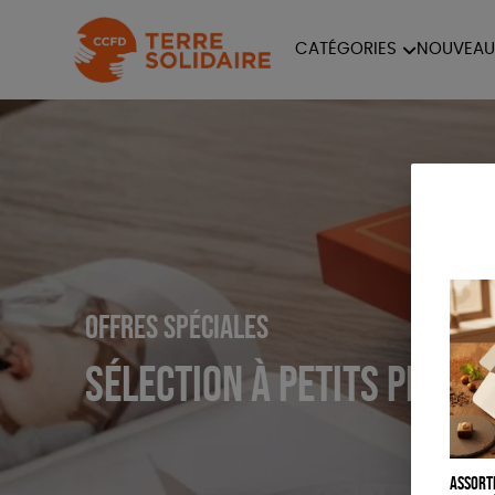
CATÉGORIES
NOUVEAU
ÉQUITABLE
ÉPIC
PAPETERIE
OFFRES SPÉCIALES
Sélection à petits prix
Assort