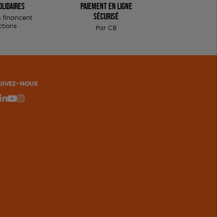
olidaires
Paiement en ligne
sécurisé
 financent
ctions
Par CB
UIVEZ-NOUS