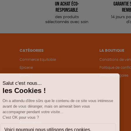
Un achat éco-
Garantie s
responsable
remb
des produits
14 jours p
sélectionnés avec soin
d'
CATÉGORIES
LA BOUTIQUE
Commerce Equitable
Conditions de ven
Epicerie
Politique de confid
Maison
Mentions légales
Accessoires
Bien-être
Papeterie
Livres
Jeux
Solicadeaux