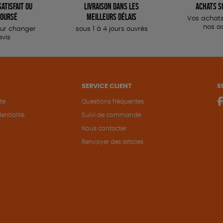
atisfait ou
Livraison dans les
Achats s
oursé
meilleurs délais
Vos achats
nos a
our changer
sous 1 à 4 jours ouvrés
avis
SERVICE CLIENT
S
te
Questions fréquentes
entialité
Suivi de commande
Nous contacter
Renvoyer des articles