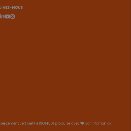
UIVEZ-NOUS
bergement vert certifié ISO14001 propulsé avec
par Infomaniak