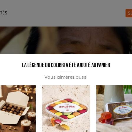
TÉS
S
ERIE
MAISON
ACCES
LIVRES
JEUX
La légende du colibri a été ajouté au panier
Vous aimerez aussi