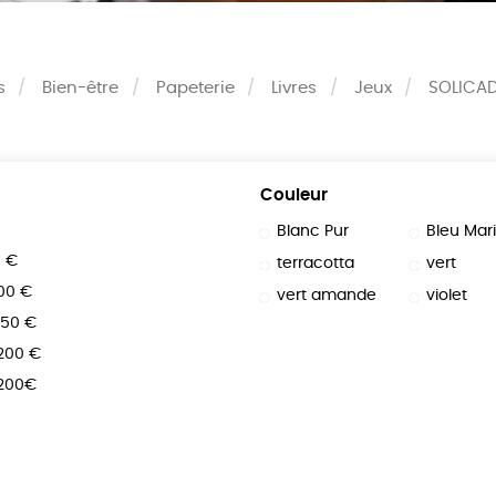
s
Bien-être
Papeterie
Livres
Jeux
SOLICA
Couleur
Blanc Pur
Bleu Mar
0 €
terracotta
vert
100 €
vert amande
violet
150 €
 200 €
 200€