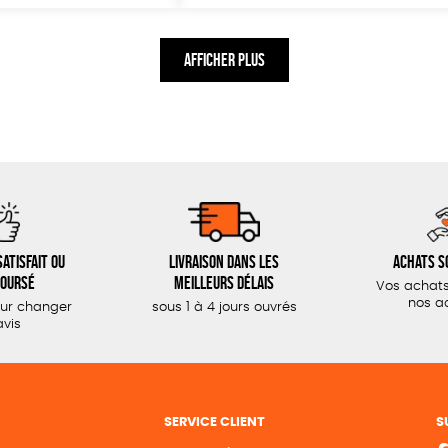
initial
actuel
était :
est :
59,00€.
41,30€.
AFFICHER PLUS
atisfait ou
Livraison dans les
Achats s
oursé
meilleurs délais
Vos achats
nos a
our changer
sous 1 à 4 jours ouvrés
avis
SERVICE CLIENT
S