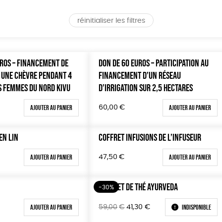
réinitialiser les filtres
UROS – FINANCEMENT DE
DON DE 60 EUROS – PARTICIPATION AU
 UNE CHÈVRE PENDANT 4
FINANCEMENT D’UN RÉSEAU
S FEMMES DU NORD KIVU
D’IRRIGATION SUR 2,5 HECTARES
Ajouter au panier
Ajouter au panier
60,00
€
EN LIN
COFFRET INFUSIONS DE L’INFUSEUR
Ajouter au panier
Ajouter au panier
47,50
€
COFFRET DE THÉ AYURVEDA
-30%
Le
Le
Ajouter au panier
Indisponible
59,00
€
41,30
€
prix
prix