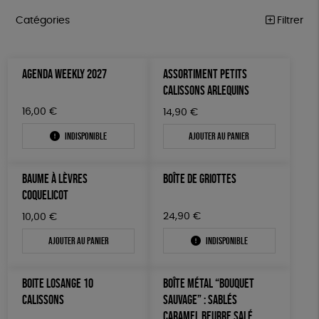
Catégories
Filtrer
ÉQUITABLE
Trier par
AGENDA WEEKLY 2027
ASSORTIMENT PETITS
Par défaut
ÉPICERIE
Prix
CALISSONS ARLEQUINS
Popularité
Tous
MAISON
Couleur
16,00
€
14,90
€
Nouveauté
0 € - 50 €
Blanc Pur
Bleu Marine
Mots clés
Prix : du - cher au + cher
Indisponible
Ajouter au panier
ACCESSOIRES
50 € - 100 €
terracotta
vert
Prix : du + cher au - cher
100 € - 150 €
Fabrication artisanale
Oeko-Tex
PEFC
BIEN-ÊTRE
vert amande
violet
Disponibilité
BAUME À LÈVRES
BOÎTE DE GRIOTTES
150 € - 200 €
PAPETERIE
Fabriqué en Espagne
ESAT
GOTS
COQUELICOT
Plus de 200€
LIVRES
Fabriqué en France
Agriculture Biologique
24,90
€
Vegan
10,00
€
Ajouter au panier
Indisponible
JEUX
Biodégradable
Cosme Bio
FSC
SOLICADEAUX
BOITE LOSANGE 10
BOÎTE MÉTAL “BOUQUET
TOUT
CALISSONS
SAUVAGE” : SABLÉS
CARAMEL BEURRE SALÉ