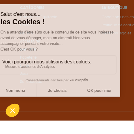
CATÉGORIES
LA BOUTIQUE
Commerce Equitable
Conditions de ven
Epicerie
Politique de confid
Maison
Mentions légales
Accessoires
Bien-être
Papeterie
Livres
Jeux
Solicadeaux
Une boutique élaborée avec
par RGOODS