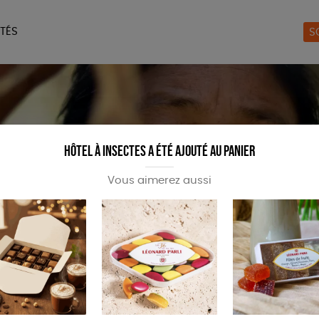
TÉS
S
ERIE
MAISON
ACCES
LIVRES
JEUX
Hôtel à insectes a été ajouté au panier
Vous aimerez aussi