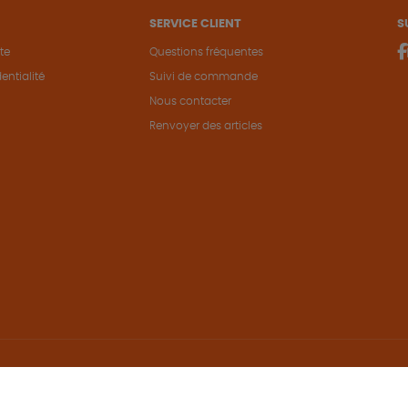
SERVICE CLIENT
S
te
Questions fréquentes
entialité
Suivi de commande
Nous contacter
Renvoyer des articles
Hé