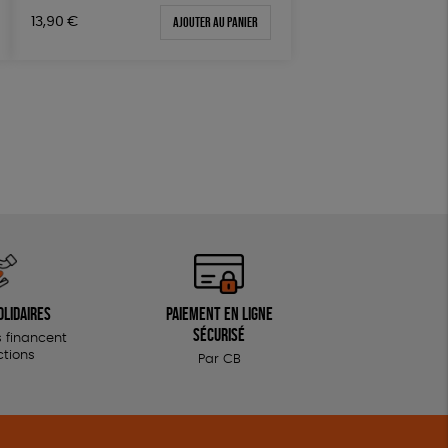
Agriculture Biologique
Ajouter au panier
13,90
€
olidaires
Paiement en ligne
sécurisé
 financent
ctions
Par CB