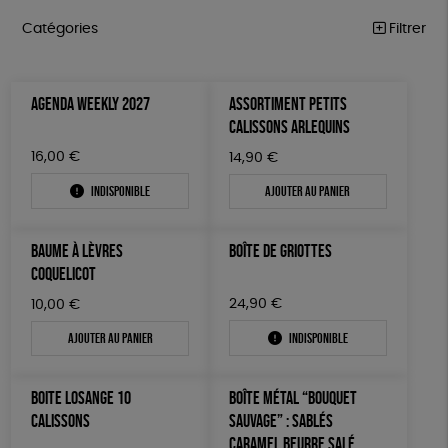
Catégories
Filtrer
ÉQUITABLE
Trier par
AGENDA WEEKLY 2027
ASSORTIMENT PETITS
Par défaut
ÉPICERIE
Prix
CALISSONS ARLEQUINS
Popularité
Tous
MAISON
Couleur
16,00
€
14,90
€
Nouveauté
0 € - 50 €
Blanc Pur
Bleu Marine
Mots clés
Prix : du - cher au + cher
Indisponible
Ajouter au panier
ACCESSOIRES
50 € - 100 €
terracotta
vert
Prix : du + cher au - cher
100 € - 150 €
Vegan
Biodégradable
Cosme Bio
FSC
BIEN-ÊTRE
vert amande
violet
Disponibilité
BAUME À LÈVRES
BOÎTE DE GRIOTTES
150 € - 200 €
PAPETERIE
Fabrication artisanale
Oeko-Tex
PEFC
COQUELICOT
Plus de 200€
LIVRES
Fabriqué en Espagne
ESAT
24,90
GOTS
€
10,00
€
Ajouter au panier
Indisponible
JEUX
Fabriqué en France
Agriculture Biologique
SOLICADEAUX
BOITE LOSANGE 10
BOÎTE MÉTAL “BOUQUET
TOUT
CALISSONS
SAUVAGE” : SABLÉS
CARAMEL BEURRE SALÉ