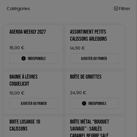
Catégories
Filtrer
ÉQUITABLE
Trier par
AGENDA WEEKLY 2027
ASSORTIMENT PETITS
Par défaut
ÉPICERIE
Prix
CALISSONS ARLEQUINS
Popularité
Tous
MAISON
Couleur
16,00
€
14,90
€
Nouveauté
0 € - 50 €
Blanc Pur
Bleu Marine
Mots clés
Prix : du - cher au + cher
Indisponible
Ajouter au panier
ACCESSOIRES
50 € - 100 €
terracotta
vert
Prix : du + cher au - cher
100 € - 150 €
Fabriqué en Espagne
ESAT
GOTS
BIEN-ÊTRE
vert amande
violet
Disponibilité
BAUME À LÈVRES
BOÎTE DE GRIOTTES
150 € - 200 €
PAPETERIE
Fabriqué en France
Agriculture Biologique
Vegan
COQUELICOT
Plus de 200€
LIVRES
Biodégradable
Cosme Bio
24,90
FSC
€
10,00
€
Ajouter au panier
Indisponible
JEUX
Fabrication artisanale
Oeko-Tex
PEFC
SOLICADEAUX
BOITE LOSANGE 10
BOÎTE MÉTAL “BOUQUET
TOUT
CALISSONS
SAUVAGE” : SABLÉS
CARAMEL BEURRE SALÉ