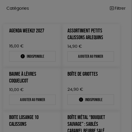
Catégories
Filtrer
ÉQUITABLE
Trier par
AGENDA WEEKLY 2027
ASSORTIMENT PETITS
Par défaut
ÉPICERIE
Prix
CALISSONS ARLEQUINS
Popularité
Tous
MAISON
Couleur
16,00
€
14,90
€
Nouveauté
0 € - 50 €
Blanc Pur
Bleu Marine
Mots clés
Prix : du - cher au + cher
Indisponible
Ajouter au panier
ACCESSOIRES
50 € - 100 €
terracotta
vert
Prix : du + cher au - cher
100 € - 150 €
Fabriqué en France
Agriculture Biologique
Vegan
BIEN-ÊTRE
vert amande
violet
Disponibilité
BAUME À LÈVRES
BOÎTE DE GRIOTTES
150 € - 200 €
PAPETERIE
Biodégradable
Cosme Bio
FSC
COQUELICOT
Plus de 200€
LIVRES
Fabrication artisanale
Oeko-Tex
24,90
€
PEFC
10,00
€
Ajouter au panier
Indisponible
JEUX
Fabriqué en Espagne
ESAT
GOTS
SOLICADEAUX
BOITE LOSANGE 10
BOÎTE MÉTAL “BOUQUET
TOUT
CALISSONS
SAUVAGE” : SABLÉS
CARAMEL BEURRE SALÉ