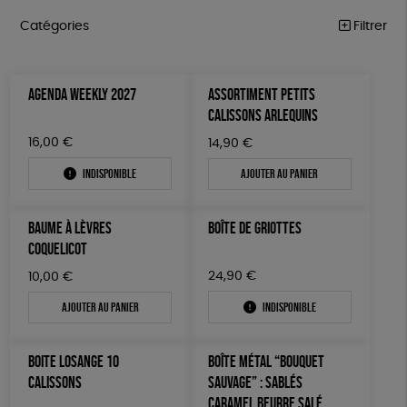
Catégories
Filtrer
ÉQUITABLE
Trier par
AGENDA WEEKLY 2027
ASSORTIMENT PETITS
Par défaut
ÉPICERIE
Prix
CALISSONS ARLEQUINS
Popularité
Tous
MAISON
Couleur
16,00
€
14,90
€
Nouveauté
0 € - 50 €
Blanc Pur
Bleu Marine
Mots clés
Prix : du - cher au + cher
Indisponible
Ajouter au panier
ACCESSOIRES
50 € - 100 €
terracotta
vert
Prix : du + cher au - cher
100 € - 150 €
Fabrication artisanale
Oeko-Tex
PEFC
BIEN-ÊTRE
vert amande
violet
Disponibilité
BAUME À LÈVRES
BOÎTE DE GRIOTTES
150 € - 200 €
PAPETERIE
Fabriqué en Espagne
ESAT
GOTS
COQUELICOT
Plus de 200€
LIVRES
Fabriqué en France
Agriculture Biologique
24,90
€
Vegan
10,00
€
Ajouter au panier
Indisponible
JEUX
Biodégradable
Cosme Bio
FSC
SOLICADEAUX
BOITE LOSANGE 10
BOÎTE MÉTAL “BOUQUET
TOUT
CALISSONS
SAUVAGE” : SABLÉS
CARAMEL BEURRE SALÉ