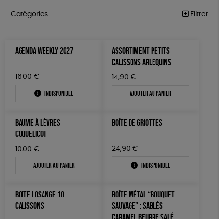
Catégories
Filtrer
ÉQUITABLE
Trier par
AGENDA WEEKLY 2027
ASSORTIMENT PETITS
Par défaut
ÉPICERIE
Prix
CALISSONS ARLEQUINS
Popularité
Tous
MAISON
Couleur
16,00
€
14,90
€
Nouveauté
0 € - 50 €
Blanc Pur
Bleu Marine
Mots clés
Prix : du - cher au + cher
Indisponible
Ajouter au panier
ACCESSOIRES
50 € - 100 €
terracotta
vert
Prix : du + cher au - cher
100 € - 150 €
Fabriqué en France
Agriculture Biologique
Vegan
BIEN-ÊTRE
vert amande
violet
Disponibilité
BAUME À LÈVRES
BOÎTE DE GRIOTTES
150 € - 200 €
PAPETERIE
Biodégradable
Cosme Bio
FSC
COQUELICOT
Plus de 200€
LIVRES
Fabrication artisanale
Oeko-Tex
24,90
€
PEFC
10,00
€
Ajouter au panier
Indisponible
JEUX
Fabriqué en Espagne
ESAT
GOTS
SOLICADEAUX
BOITE LOSANGE 10
BOÎTE MÉTAL “BOUQUET
TOUT
CALISSONS
SAUVAGE” : SABLÉS
CARAMEL BEURRE SALÉ