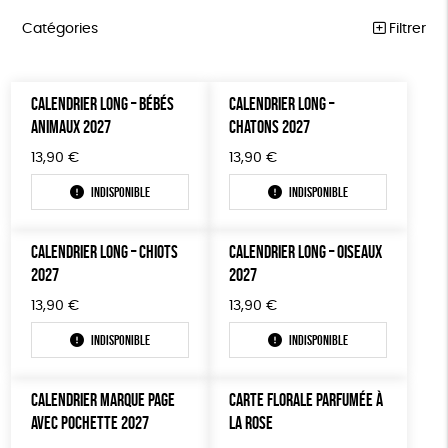
Catégories
Filtrer
ÉQUITABLE
Trier par
CALENDRIER LONG – BÉBÉS
CALENDRIER LONG –
Par défaut
ÉPICERIE
Prix
ANIMAUX 2027
CHATONS 2027
Popularité
Tous
MAISON
Couleur
13,90
€
13,90
€
Nouveauté
0 € - 50 €
Blanc Pur
Bleu Marine
Mots clés
Prix : du - cher au + cher
ACCESSOIRES
Indisponible
Indisponible
50 € - 100 €
terracotta
vert
Prix : du + cher au - cher
100 € - 150 €
ESAT
GOTS
Fabriqué en France
BIEN-ÊTRE
vert amande
violet
Disponibilité
CALENDRIER LONG – CHIOTS
CALENDRIER LONG – OISEAUX
150 € - 200 €
PAPETERIE
Agriculture Biologique
Vegan
Biodégradable
2027
2027
Plus de 200€
LIVRES
Cosme Bio
FSC
Fabrication artisanale
13,90
€
13,90
€
JEUX
Indisponible
Indisponible
Oeko-Tex
PEFC
Fabriqué en Espagne
SOLICADEAUX
CALENDRIER MARQUE PAGE
CARTE FLORALE PARFUMÉE À
TOUT
AVEC POCHETTE 2027
LA ROSE