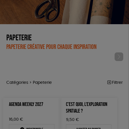
Papeterie
Papeterie créative pour chaque inspiration
Catégories >
Papeterie
Filtrer
ÉQUITABLE
Trier par
AGENDA WEEKLY 2027
C’EST QUOI, L’EXPLORATION
Par défaut
ÉPICERIE
Prix
SPATIALE ?
Popularité
Tous
MAISON
Couleur
16,00
€
9,50
€
Nouveauté
0 € - 50 €
Blanc Pur
Bleu Marine
Mots clés
Prix : du - cher au + cher