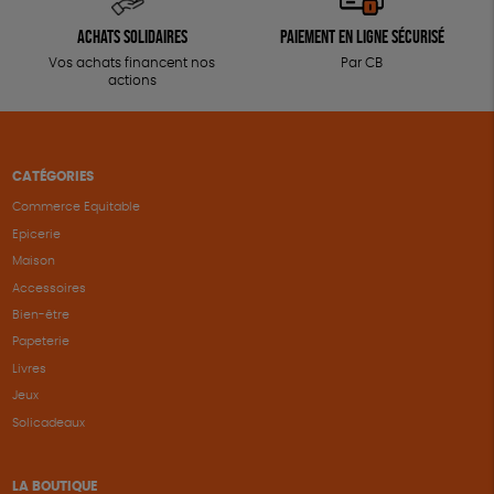
Achats solidaires
Paiement en ligne sécurisé
Vos achats financent nos
Par CB
actions
CATÉGORIES
Commerce Equitable
Epicerie
Maison
Accessoires
Bien-être
Papeterie
Livres
Jeux
Solicadeaux
LA BOUTIQUE