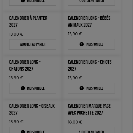
Indisponible
Ajouter au panier
ACCESSOIRES
50 € - 100 €
terracotta
vert
Prix : du + cher au - cher
100 € - 150 €
GOTS
Fabriqué en France
Agriculture Biologique
BIEN-ÊTRE
vert amande
violet
Disponibilité
CALENDRIER À PLANTER
CALENDRIER LONG – BÉBÉS
150 € - 200 €
PAPETERIE
Vegan
Biodégradable
Cosme Bio
FSC
2027
ANIMAUX 2027
Plus de 200€
LIVRES
Fabrication artisanale
Oeko-Tex
PEFC
13,90
€
13,90
€
Ajouter au panier
Indisponible
JEUX
Fabriqué en Espagne
ESAT
SOLICADEAUX
CALENDRIER LONG –
CALENDRIER LONG – CHIOTS
TOUT
CHATONS 2027
2027
13,90
€
13,90
€
Indisponible
Indisponible
CALENDRIER LONG – OISEAUX
CALENDRIER MARQUE PAGE
2027
AVEC POCHETTE 2027
13,90
€
18,00
€
Indisponible
Ajouter au panier