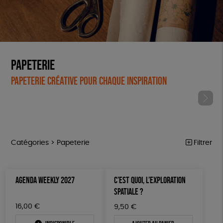
Papeterie
Papeterie créative pour chaque inspiration
Catégories >
Papeterie
Filtrer
ÉQUITABLE
Trier par
AGENDA WEEKLY 2027
C’EST QUOI, L’EXPLORATION
Par défaut
ÉPICERIE
Prix
SPATIALE ?
Popularité
Tous
MAISON
Couleur
16,00
€
9,50
€
Nouveauté
0 € - 50 €
Blanc Pur
Bleu Marine
Mots clés
Prix : du - cher au + cher