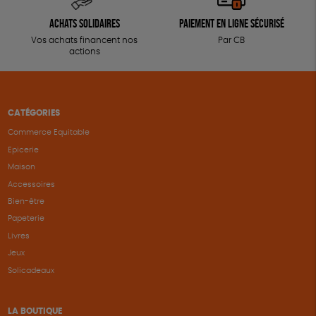
Achats solidaires
Paiement en ligne sécurisé
Vos achats financent nos
Par CB
actions
CATÉGORIES
Commerce Equitable
Epicerie
Maison
Accessoires
Bien-être
Papeterie
Livres
Jeux
Solicadeaux
LA BOUTIQUE