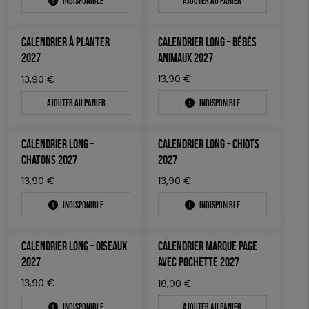
Indisponible
Ajouter au panier
ACCESSOIRES
50 € - 100 €
terracotta
vert
Prix : du + cher au - cher
100 € - 150 €
ESAT
GOTS
Fabriqué en France
BIEN-ÊTRE
vert amande
violet
Disponibilité
CALENDRIER À PLANTER
CALENDRIER LONG – BÉBÉS
150 € - 200 €
PAPETERIE
Agriculture Biologique
Vegan
Biodégradable
2027
ANIMAUX 2027
Plus de 200€
LIVRES
Cosme Bio
FSC
Fabrication artisanale
13,90
€
13,90
€
Ajouter au panier
Indisponible
JEUX
Oeko-Tex
PEFC
Fabriqué en Espagne
SOLICADEAUX
CALENDRIER LONG –
CALENDRIER LONG – CHIOTS
TOUT
CHATONS 2027
2027
13,90
€
13,90
€
Indisponible
Indisponible
CALENDRIER LONG – OISEAUX
CALENDRIER MARQUE PAGE
2027
AVEC POCHETTE 2027
13,90
€
18,00
€
Indisponible
Ajouter au panier