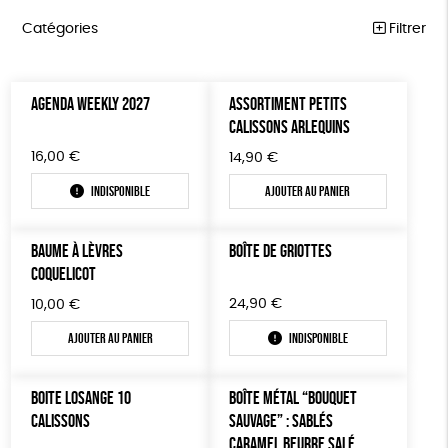
Catégories
Filtrer
ÉQUITABLE
Trier par
AGENDA WEEKLY 2027
ASSORTIMENT PETITS
Par défaut
ÉPICERIE
Prix
CALISSONS ARLEQUINS
Popularité
Tous
MAISON
Couleur
16,00
€
14,90
€
Nouveauté
0 € - 50 €
Blanc Pur
Bleu Marine
Mots clés
Prix : du - cher au + cher
Indisponible
Ajouter au panier
ACCESSOIRES
50 € - 100 €
terracotta
vert
Prix : du + cher au - cher
100 € - 150 €
FSC
Fabrication artisanale
Oeko-Tex
PEFC
BIEN-ÊTRE
vert amande
violet
Disponibilité
BAUME À LÈVRES
BOÎTE DE GRIOTTES
150 € - 200 €
PAPETERIE
Fabriqué en Espagne
ESAT
GOTS
COQUELICOT
Plus de 200€
LIVRES
Fabriqué en France
Agriculture Biologique
24,90
€
Vegan
10,00
€
Ajouter au panier
Indisponible
JEUX
Biodégradable
Cosme Bio
SOLICADEAUX
BOITE LOSANGE 10
BOÎTE MÉTAL “BOUQUET
TOUT
CALISSONS
SAUVAGE” : SABLÉS
CARAMEL BEURRE SALÉ