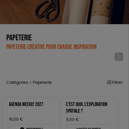
Papeterie
Papeterie créative pour chaque inspiration
Catégories >
Papeterie
Filtrer
ÉQUITABLE
Trier par
AGENDA WEEKLY 2027
C’EST QUOI, L’EXPLORATION
Par défaut
ÉPICERIE
Prix
SPATIALE ?
Popularité
Tous
MAISON
Couleur
16,00
€
9,50
€
Nouveauté
0 € - 50 €
Blanc Pur
Bleu Marine
Mots clés
Prix : du - cher au + cher