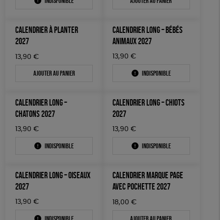
Indisponible
Ajouter au panier
ACCESSOIRES
50 € - 100 €
terracotta
vert
Prix : du + cher au - cher
100 € - 150 €
GOTS
Fabriqué en France
Agriculture Biologique
BIEN-ÊTRE
vert amande
violet
Disponibilité
CALENDRIER À PLANTER
CALENDRIER LONG – BÉBÉS
150 € - 200 €
PAPETERIE
Vegan
Biodégradable
Cosme Bio
FSC
2027
ANIMAUX 2027
Plus de 200€
LIVRES
Fabrication artisanale
Oeko-Tex
PEFC
13,90
€
13,90
€
Ajouter au panier
Indisponible
JEUX
Fabriqué en Espagne
ESAT
SOLICADEAUX
CALENDRIER LONG –
CALENDRIER LONG – CHIOTS
TOUT
CHATONS 2027
2027
13,90
€
13,90
€
Indisponible
Indisponible
CALENDRIER LONG – OISEAUX
CALENDRIER MARQUE PAGE
2027
AVEC POCHETTE 2027
13,90
€
18,00
€
Indisponible
Ajouter au panier