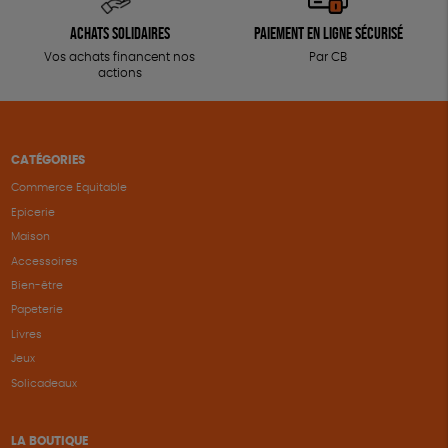
Achats solidaires
Paiement en ligne sécurisé
Vos achats financent nos
Par CB
actions
CATÉGORIES
Commerce Equitable
Epicerie
Maison
Accessoires
Bien-être
Papeterie
Livres
Jeux
Solicadeaux
LA BOUTIQUE