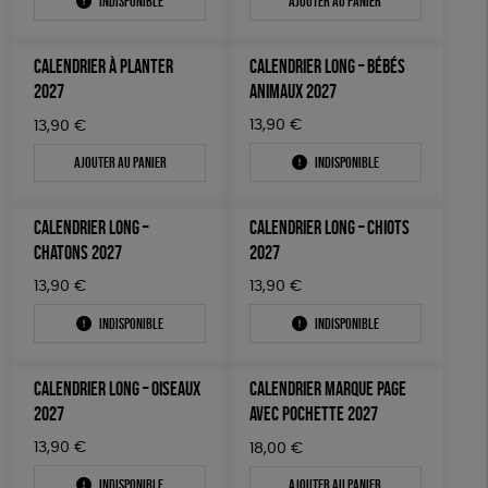
Indisponible
Ajouter au panier
ACCESSOIRES
50 € - 100 €
terracotta
vert
Prix : du + cher au - cher
100 € - 150 €
PEFC
Fabriqué en Espagne
ESAT
GOTS
BIEN-ÊTRE
vert amande
violet
Disponibilité
CALENDRIER À PLANTER
CALENDRIER LONG – BÉBÉS
150 € - 200 €
PAPETERIE
Fabriqué en France
Agriculture Biologique
Vegan
2027
ANIMAUX 2027
Plus de 200€
LIVRES
Biodégradable
Cosme Bio
FSC
13,90
€
13,90
€
Ajouter au panier
Indisponible
JEUX
Fabrication artisanale
Oeko-Tex
SOLICADEAUX
CALENDRIER LONG –
CALENDRIER LONG – CHIOTS
TOUT
CHATONS 2027
2027
13,90
€
13,90
€
Indisponible
Indisponible
CALENDRIER LONG – OISEAUX
CALENDRIER MARQUE PAGE
2027
AVEC POCHETTE 2027
13,90
€
18,00
€
Indisponible
Ajouter au panier