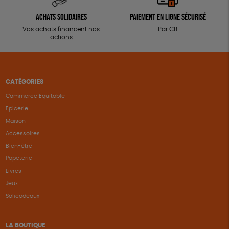
Achats solidaires
Paiement en ligne sécurisé
Vos achats financent nos
Par CB
actions
CATÉGORIES
Commerce Equitable
Epicerie
Maison
Accessoires
Bien-être
Papeterie
Livres
Jeux
Solicadeaux
LA BOUTIQUE