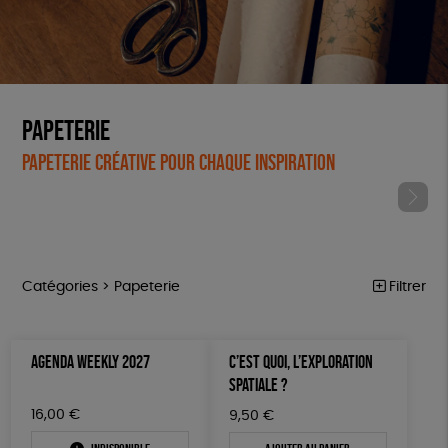
Papeterie
Papeterie créative pour chaque inspiration
Catégories >
Papeterie
Filtrer
ÉQUITABLE
Trier par
AGENDA WEEKLY 2027
C’EST QUOI, L’EXPLORATION
Par défaut
ÉPICERIE
Prix
SPATIALE ?
Popularité
Tous
MAISON
Couleur
16,00
€
9,50
€
Nouveauté
0 € - 50 €
Blanc Pur
Bleu Marine
Mots clés
Prix : du - cher au + cher