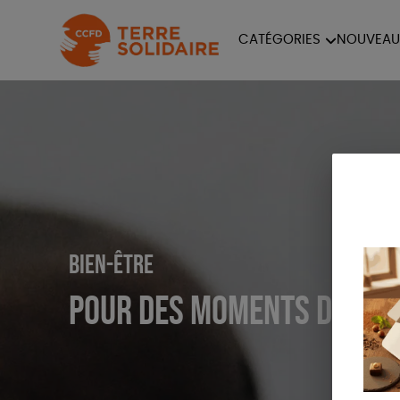
CATÉGORIES
NOUVEAU
ÉQUITABLE
ÉPIC
PAPETERIE
Bien-être
Pour des moments de do