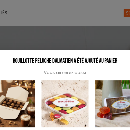
TÉS
S
ERIE
MAISON
ACCES
LIVRES
JEUX
Bouillotte peluche Dalmatien a été ajouté au panier
Vous aimerez aussi
uceurs