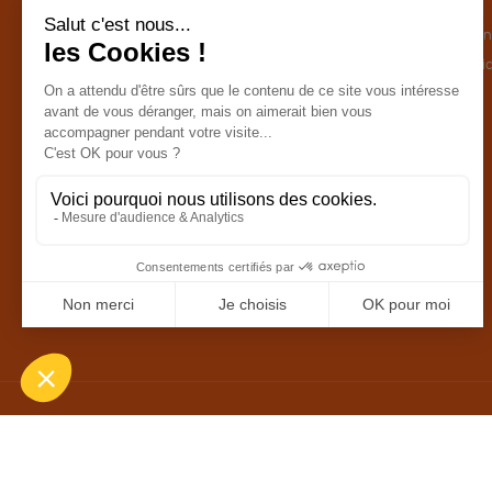
CATÉGORIES
LA BOUTIQUE
Commerce Equitable
Conditions de ven
Epicerie
Politique de confid
Maison
Mentions légales
Accessoires
Bien-être
Papeterie
Livres
Jeux
Solicadeaux
Une boutique élaborée avec
par RGOODS