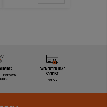
Fabriqué en Espagne
olidaires
Paiement en ligne
sécurisé
 financent
ctions
Par CB