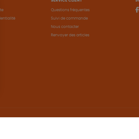
SERVICE CLIENT
S
te
Questions fréquentes
entialité
Suivi de commande
Nous contacter
Renvoyer des articles
Hé