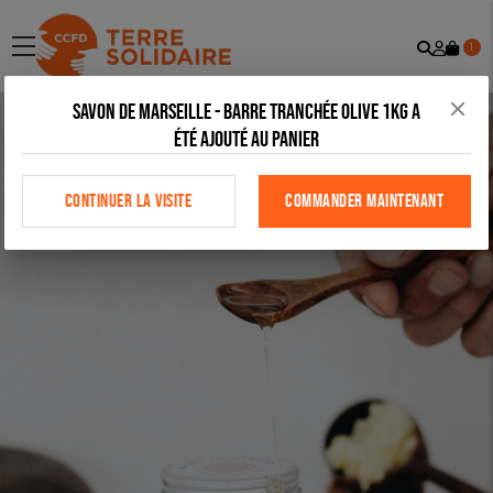
Recher
Mon
menu
1
comp
Savon de marseille - Barre tranchée olive 1kg a
été ajouté au panier
CONTINUER LA VISITE
COMMANDER MAINTENANT