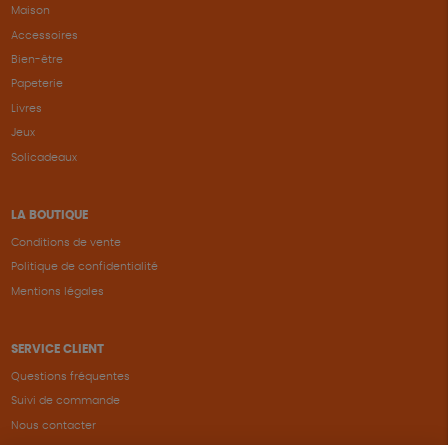
Maison
Accessoires
Bien-être
Papeterie
Livres
Jeux
Solicadeaux
LA BOUTIQUE
Conditions de vente
Politique de confidentialité
Mentions légales
SERVICE CLIENT
Questions fréquentes
Suivi de commande
Nous contacter