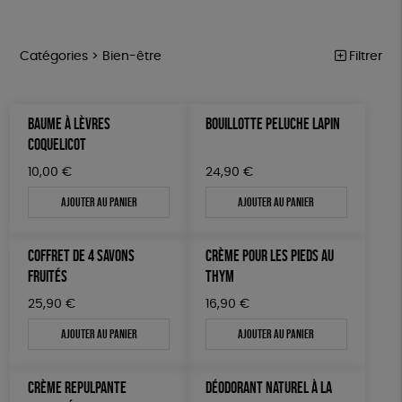
Catégories >
Bien-être
Filtrer
ÉQUITABLE
Trier par
BAUME À LÈVRES
BOUILLOTTE PELUCHE LAPIN
Par défaut
ÉPICERIE
Prix
COQUELICOT
Popularité
Tous
MAISON
Couleur
10,00
€
24,90
€
Nouveauté
0 € - 50 €
Blanc Pur
Bleu Marine
Mots clés
Prix : du - cher au + cher
Ajouter au panier
Ajouter au panier
ACCESSOIRES
50 € - 100 €
terracotta
vert
Prix : du + cher au - cher
100 € - 150 €
PEFC
Fabriqué en Espagne
ESAT
GOTS
BIEN-ÊTRE
vert amande
violet
Disponibilité
COFFRET DE 4 SAVONS
CRÈME POUR LES PIEDS AU
150 € - 200 €
PAPETERIE
Fabriqué en France
Agriculture Biologique
Vegan
FRUITÉS
THYM
Plus de 200€
LIVRES
Biodégradable
Cosme Bio
FSC
25,90
€
16,90
€
Ajouter au panier
Ajouter au panier
JEUX
Fabrication artisanale
Oeko-Tex
SOLICADEAUX
CRÈME REPULPANTE
DÉODORANT NATUREL À LA
TOUT