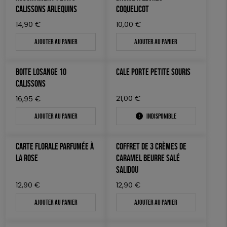
LIVRES
CALISSONS ARLEQUINS
COQUELICOT
Fabriqué en France
Agriculture Biologique
Vegan
14,90
€
10,00
€
JEUX
Biodégradable
Cosme Bio
FSC
Ajouter au panier
Ajouter au panier
SOLICADEAUX
TOUT
BOITE LOSANGE 10
CALE PORTE PETITE SOURIS
CALISSONS
21,00
€
16,95
€
Ajouter au panier
Indisponible
CARTE FLORALE PARFUMÉE À
COFFRET DE 3 CRÈMES DE
LA ROSE
CARAMEL BEURRE SALÉ
SALIDOU
12,90
€
12,90
€
Ajouter au panier
Ajouter au panier