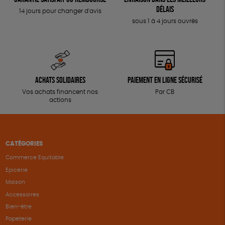
délais
14 jours pour changer d'avis
sous 1 à 4 jours ouvrés
Achats solidaires
Paiement en ligne sécurisé
Vos achats financent nos
Par CB
actions
CATÉGORIES
Commerce Equitable
Epicerie
Maison
Accessoires
Bien-être
Papeterie