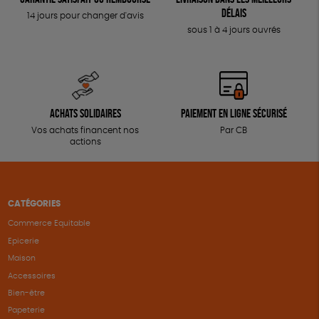
délais
14 jours pour changer d'avis
sous 1 à 4 jours ouvrés
Achats solidaires
Paiement en ligne sécurisé
Vos achats financent nos
Par CB
actions
CATÉGORIES
Commerce Equitable
Epicerie
Maison
Accessoires
Bien-être
Papeterie