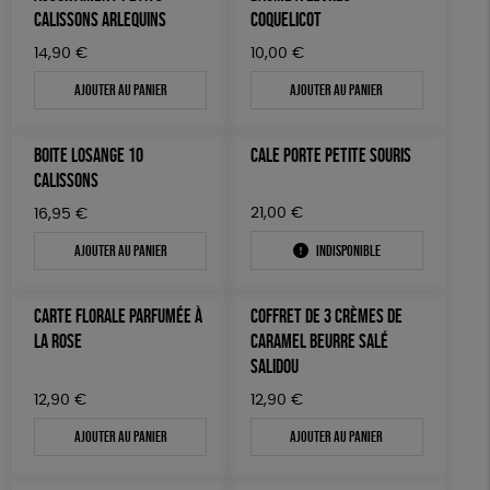
LIVRES
CALISSONS ARLEQUINS
COQUELICOT
Fabriqué en Espagne
ESAT
GOTS
14,90
€
10,00
€
JEUX
Fabriqué en France
Agriculture Biologique
Ajouter au panier
Ajouter au panier
SOLICADEAUX
TOUT
BOITE LOSANGE 10
CALE PORTE PETITE SOURIS
CALISSONS
21,00
€
16,95
€
Ajouter au panier
Indisponible
CARTE FLORALE PARFUMÉE À
COFFRET DE 3 CRÈMES DE
LA ROSE
CARAMEL BEURRE SALÉ
SALIDOU
12,90
€
12,90
€
Ajouter au panier
Ajouter au panier