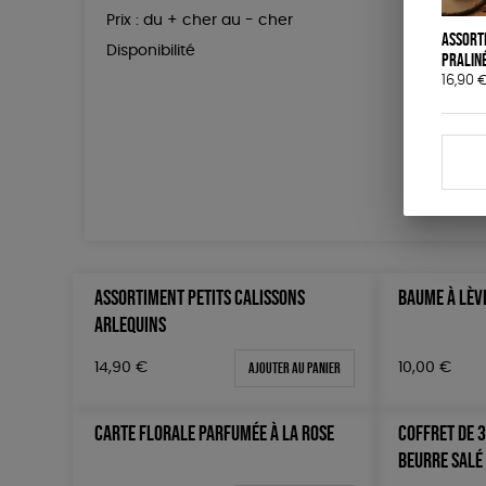
Prix : du + cher au - cher
150 € -
Assort
Disponibilité
Plus de
praliné
16,90
ASSORTIMENT PETITS CALISSONS
BAUME À LÈV
ARLEQUINS
Ajouter au panier
14,90
€
10,00
€
CARTE FLORALE PARFUMÉE À LA ROSE
COFFRET DE 
BEURRE SALÉ