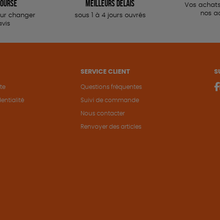
oursé
meilleurs délais
Vos achats
nos a
our changer
sous 1 à 4 jours ouvrés
avis
SERVICE CLIENT
S
te
Questions fréquentes
entialité
Suivi de commande
Nous contacter
Renvoyer des articles