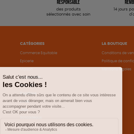
responsable
remb
des produits
14 jours p
sélectionnés avec soin
d'
CATÉGORIES
LA BOUTIQUE
Commerce Equitable
Conditions de ven
Epicerie
Politique de confid
Maison
Mentions légales
Accessoires
Bien-être
Papeterie
Livres
Jeux
Solicadeaux