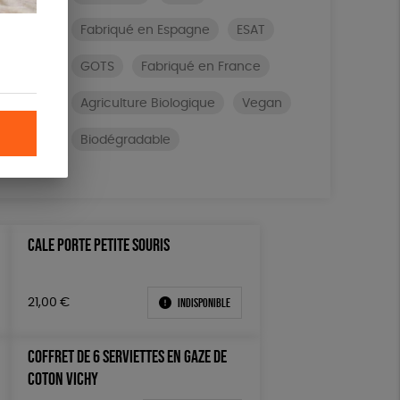
Fabriqué en Espagne
ESAT
GOTS
Fabriqué en France
Agriculture Biologique
Vegan
Biodégradable
CALE PORTE PETITE SOURIS
Indisponible
21,00
€
COFFRET DE 6 SERVIETTES EN GAZE DE
COTON VICHY