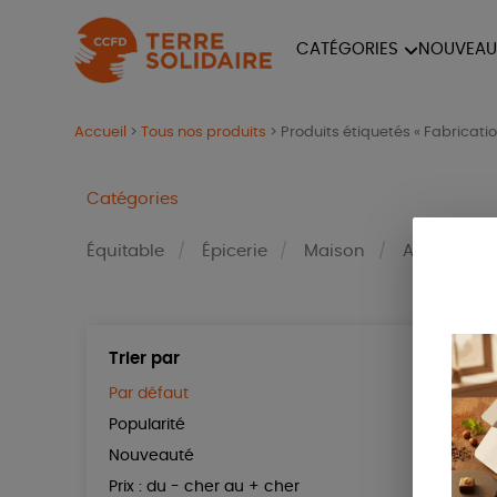
CATÉGORIES
NOUVEAU
ÉQUITABLE
ÉPIC
Accueil
>
Tous nos produits
>
Produits étiquetés « Fabricatio
PAPETERIE
Catégories
Équitable
Épicerie
Maison
Accessoire
Trier par
Prix
Par défaut
Tous
Popularité
0 € - 5
Nouveauté
50 € - 
Prix : du - cher au + cher
100 € - 