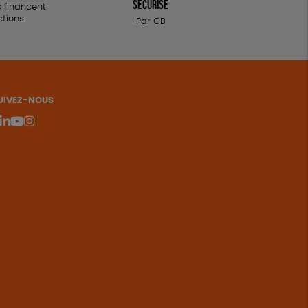
sécurisé
 financent
ctions
Par CB
UIVEZ-NOUS