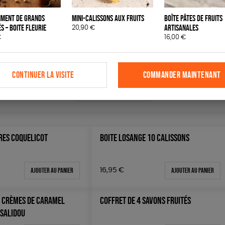
 200 €
iment de grands
Mini-calissons aux fruits
Boîte pâtes de fruits
 200€
s – Boite fleurie
artisanales
20,90
€
€
16,00
€
CONTINUER LA VISITE
COMMANDER MAINTENANT
réinitialiser les filtres
RES COQUELICOT
BOITE LOSANGE 10 CALISSONS
Ajouter au panier
Ajouter au panier
16,95
€
3 CRÈMES DE CARAMEL
COFFRET DE 4 SAVONS FRUITÉS
 SALIDOU