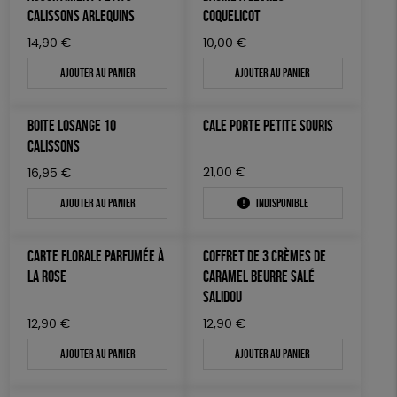
LIVRES
CALISSONS ARLEQUINS
COQUELICOT
Biodégradable
Cosme Bio
FSC
14,90
€
10,00
€
JEUX
Fabrication artisanale
Oeko-Tex
PEFC
Ajouter au panier
Ajouter au panier
SOLICADEAUX
TOUT
BOITE LOSANGE 10
CALE PORTE PETITE SOURIS
CALISSONS
21,00
€
16,95
€
Ajouter au panier
Indisponible
CARTE FLORALE PARFUMÉE À
COFFRET DE 3 CRÈMES DE
LA ROSE
CARAMEL BEURRE SALÉ
SALIDOU
12,90
€
12,90
€
Ajouter au panier
Ajouter au panier