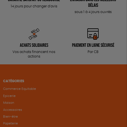
délais
14 jours pour changer d'avis
sous 1 à 4 jours ouvrés
Achats solidaires
Paiement en ligne sécurisé
Vos achats financent nos
Par CB
actions
CATÉGORIES
Commerce Equitable
Epicerie
Maison
Accessoires
Bien-être
Papeterie