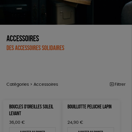
Accessoires
Des accessoires solidaires
Catégories >
Accessoires
Filtrer
ÉQUITABLE
Trier par
BOUCLES D’OREILLES SOLEIL
BOUILLOTTE PELUCHE LAPIN
Par défaut
ÉPICERIE
Prix
LEVANT
Popularité
Tous
MAISON
Couleur
36,00
€
24,90
€
Nouveauté
0 € - 50 €
Blanc Pur
Bleu Marine
Mots clés
Prix : du - cher au + cher