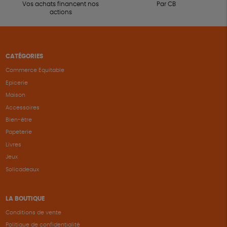
Vos achats financent nos
Par CB
actions
CATÉGORIES
Commerce Equitable
Epicerie
Maison
Accessoires
Bien-être
Papeterie
Livres
Jeux
Solicadeaux
LA BOUTIQUE
Conditions de vente
Politique de confidentialité