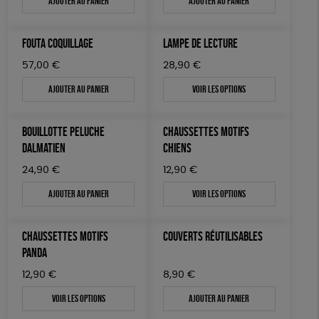
Ajouter au panier
Ajouter au panier
ACCESSOIRES
50 € - 100 €
terracotta
vert
Prix : du + cher au - cher
100 € - 150 €
Agriculture Biologique
Vegan
Biodégradable
BIEN-ÊTRE
vert amande
violet
Disponibilité
FOUTA COQUILLAGE
LAMPE DE LECTURE
150 € - 200 €
PAPETERIE
Cosme Bio
FSC
Fabrication artisanale
Plus de 200€
57,00
€
28,90
€
LIVRES
Oeko-Tex
PEFC
Fabriqué en Espagne
ESAT
Ajouter au panier
Voir les options
JEUX
GOTS
Fabriqué en France
BOUILLOTTE PELUCHE
CHAUSSETTES MOTIFS
SOLICADEAUX
DALMATIEN
CHIENS
TOUT
24,90
€
12,90
€
Ajouter au panier
Voir les options
CHAUSSETTES MOTIFS
COUVERTS RÉUTILISABLES
PANDA
12,90
€
8,90
€
Voir les options
Ajouter au panier