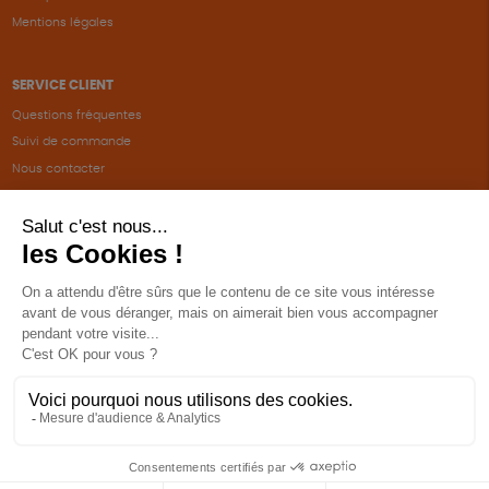
Mentions légales
SERVICE CLIENT
Questions fréquentes
Suivi de commande
Nous contacter
Renvoyer des articles
SUIVEZ-NOUS
Une boutique élaborée avec
par RGOODS
Hébergement vert certifié ISO14001 propulsé avec
par Infomaniak