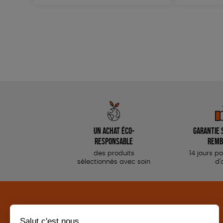
Un achat éco-
Garantie s
responsable
remb
des produits
14 jours p
sélectionnés avec soin
d'
CATÉGORIES
LA BOUTIQUE