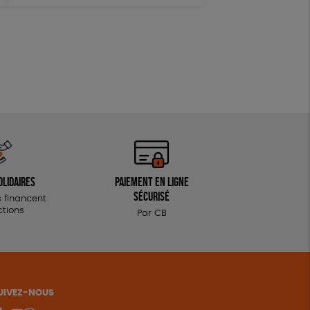
Biodégradable
olidaires
Paiement en ligne
sécurisé
 financent
ctions
Par CB
UIVEZ-NOUS