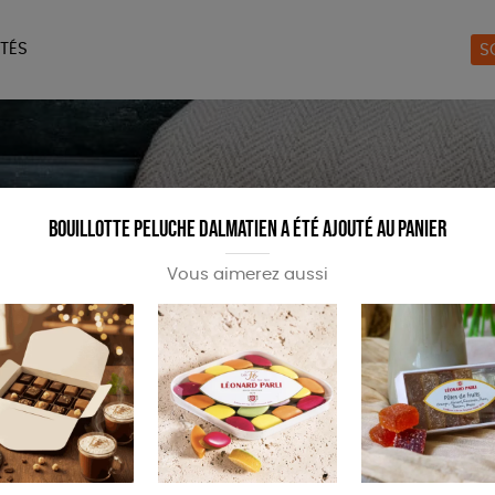
TÉS
S
ERIE
MAISON
ACCES
LIVRES
JEUX
Bouillotte peluche Dalmatien a été ajouté au panier
Vous aimerez aussi
es