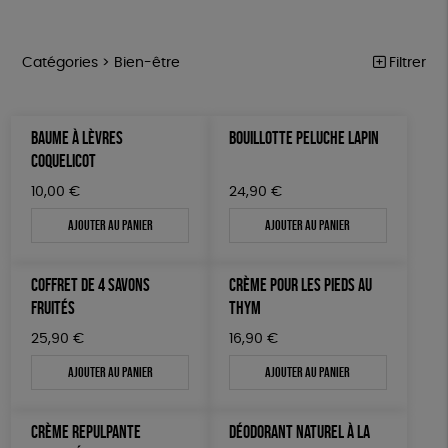
Catégories >
Bien-être
Filtrer
ÉQUITABLE
Trier par
BAUME À LÈVRES
BOUILLOTTE PELUCHE LAPIN
Par défaut
ÉPICERIE
Prix
COQUELICOT
Popularité
Tous
MAISON
Couleur
10,00
€
24,90
€
Nouveauté
0 € - 50 €
Blanc Pur
Bleu Marine
Mots clés
Prix : du - cher au + cher
Ajouter au panier
Ajouter au panier
ACCESSOIRES
50 € - 100 €
terracotta
vert
Prix : du + cher au - cher
100 € - 150 €
Oeko-Tex
PEFC
Fabriqué en Espagne
ESAT
BIEN-ÊTRE
vert amande
violet
Disponibilité
COFFRET DE 4 SAVONS
CRÈME POUR LES PIEDS AU
150 € - 200 €
PAPETERIE
GOTS
Fabriqué en France
Agriculture Biologique
FRUITÉS
THYM
Plus de 200€
LIVRES
Vegan
Biodégradable
Cosme Bio
FSC
25,90
€
16,90
€
Ajouter au panier
Ajouter au panier
JEUX
Fabrication artisanale
SOLICADEAUX
CRÈME REPULPANTE
DÉODORANT NATUREL À LA
TOUT