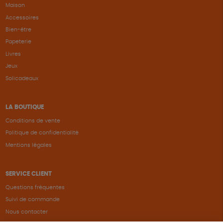
Maison
Accessoires
Bien-être
Papeterie
Livres
Jeux
Solicadeaux
LA BOUTIQUE
Conditions de vente
Politique de confidentialité
Mentions légales
SERVICE CLIENT
Questions fréquentes
Suivi de commande
Nous contacter