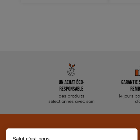
Un achat éco-
Garantie s
responsable
remb
des produits
14 jours p
sélectionnés avec soin
d'
CATÉGORIES
LA BOUTIQUE