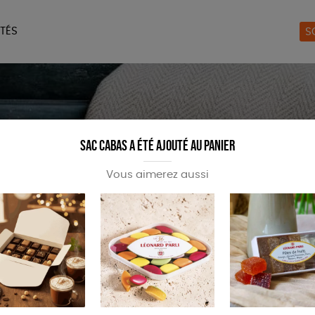
TÉS
S
ERIE
MAISON
ACCES
LIVRES
JEUX
Sac cabas a été ajouté au panier
Vous aimerez aussi
es